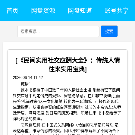
首页
网盘资源
网盘知道
账号共享
搜索
[《民间实用社交应酬大全》：传统人情
往来实用宝典]
2026-06-14 11:42
链接：
这本书根植于中国数千年的人情社会土壤,系统梳理了民间
社交应酬中约定俗成的规矩、智慧与禁忌。它并非空谈理论,而
是将“礼尚往来”这一文化精髓,转化为一套清晰、可操作的现代
生活指南。从婚丧嫁娶的红白喜事,到逢年过节的走亲访友;从乔
迁新居、满月酒席,到日常的朋友相聚、职场往来,书中都给予了
详尽周全的梳理。
它深刻理解,在中国式关系网络中,恰当的礼节是润滑剂,是
表达尊重、维系情感的桥梁。因此,书中详细解读了不同场合下