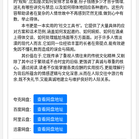
的“规矩”,比如座次如何安排才显尊重,份子钱随多少才合乎情理,
送礼有哪些讲究与禁忌,以及如何得体地回应各种邀约。这些内
容帮助读者在复杂的人情世故中不再感到茫然无措,做到心中有
数、举止得体。
本书更是一本实用的“社交工具书”。它提供了大量具体的应
对方案和话术范例,涵盖如何发起邀约、如何婉拒、如何在酒桌
上得体交谈、如何处理尴尬场面等方方面面。对于许多人情淡
漠的现代人而言,它如同一位经验丰富的长者在旁提点,能有效避
免因不懂礼数而造成的误会与隔阂。
其价值在于,它既传承了重视人情往来的传统文化精神,又剔
除了其中过于繁琐或不合时宜的旧俗,更强调了真诚与尊重的核
心。通过阅读,读者不仅能掌握各类应酬的实用技巧,更能理解行
为背后所蕴含的情感逻辑与文化深意,从而在人际交往中游刃有
余,既不失礼节,又能真诚地建立与维护良好的人际关系。
查看网盘地址
夸克网盘：
查看网盘地址
百度网盘：
查看网盘地址
阿里云盘：
查看网盘地址
迅雷网盘：