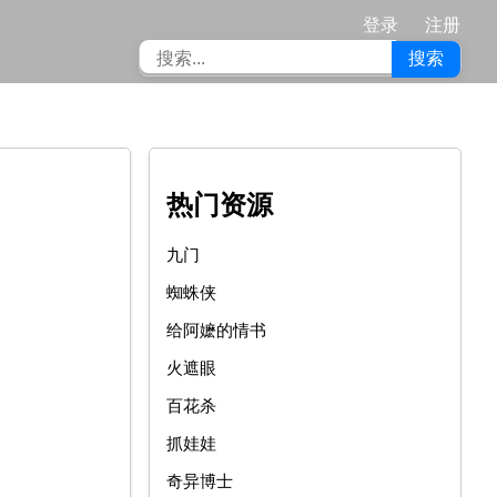
登录
注册
搜索
热门资源
九门
蜘蛛侠
给阿嬷的情书
火遮眼
百花杀
抓娃娃
奇异博士