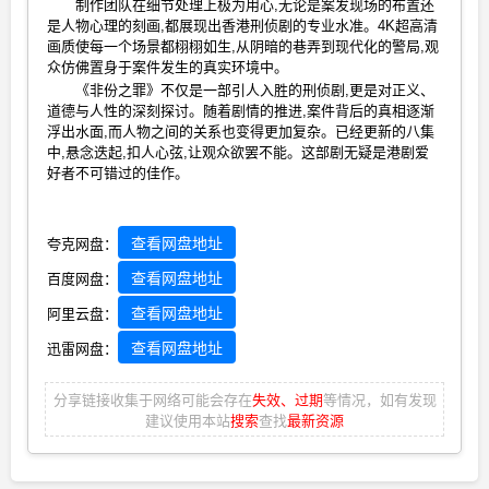
制作团队在细节处理上极为用心,无论是案发现场的布置还
是人物心理的刻画,都展现出香港刑侦剧的专业水准。4K超高清
画质使每一个场景都栩栩如生,从阴暗的巷弄到现代化的警局,观
众仿佛置身于案件发生的真实环境中。
《非份之罪》不仅是一部引人入胜的刑侦剧,更是对正义、
道德与人性的深刻探讨。随着剧情的推进,案件背后的真相逐渐
浮出水面,而人物之间的关系也变得更加复杂。已经更新的八集
中,悬念迭起,扣人心弦,让观众欲罢不能。这部剧无疑是港剧爱
好者不可错过的佳作。
查看网盘地址
夸克网盘：
查看网盘地址
百度网盘：
查看网盘地址
阿里云盘：
查看网盘地址
迅雷网盘：
分享链接收集于网络可能会存在
失效、过期
等情况，如有发现
建议使用本站
搜索
查找
最新资源