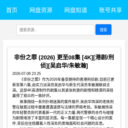
首页
网盘资源
网盘知道
账号共享
搜索
非份之罪 (2026) 更至08集 [4K][港剧/刑
侦][吴启华/朱敏瀚]
2026-07-08 23:25
《非份之罪》作为2026年备受期待的香港刑侦剧,目前已更
新至第八集,由实力派演员吴启华与新生代演员朱敏瀚联袂主
演。这部4K高清制作的剧集以其紧张刺激的剧情和精湛的演技
赢得了观众的一致好评。
故事围绕一系列扑朔迷离的案件展开,吴启华饰演的老练刑
警在破案过程中屡屡遭遇道德与法律的界限考验。朱敏瀚饰演
的年轻警员则代表着新一代的正义力量,两代警察的合作与碰撞
为剧情增添了丰富的层次感。每一集都呈现一个精心设计的案
件,背后往往隐藏着人性深处的黑暗面和社会问题的反思。