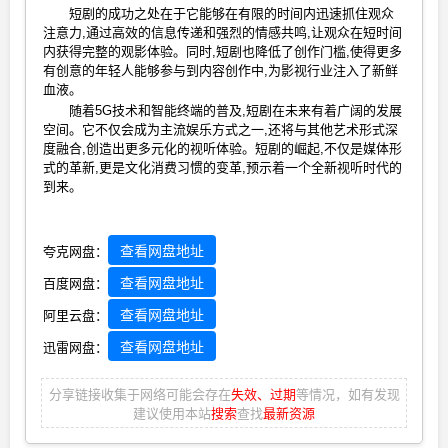
短剧的成功之处在于它能够在有限的时间内迅速抓住观众
注意力,通过高效的信息传递和强烈的情感共鸣,让观众在短时间
内获得完整的观影体验。同时,短剧也降低了创作门槛,使得更多
有创意的年轻人能够参与到内容创作中,为影视行业注入了新鲜
血液。
随着5G技术和智能终端的普及,短剧在未来有着广阔的发展
空间。它不仅会成为主流娱乐方式之一,还将与其他艺术形式深
度融合,创造出更多元化的视听体验。短剧的崛起,不仅是媒体形
式的革新,更是文化消费习惯的变革,预示着一个全新视听时代的
到来。
查看网盘地址
夸克网盘：
查看网盘地址
百度网盘：
查看网盘地址
阿里云盘：
查看网盘地址
迅雷网盘：
分享链接收集于网络可能会存在
失效、过期
等情况，如有发现
建议使用本站
搜索
查找
最新资源