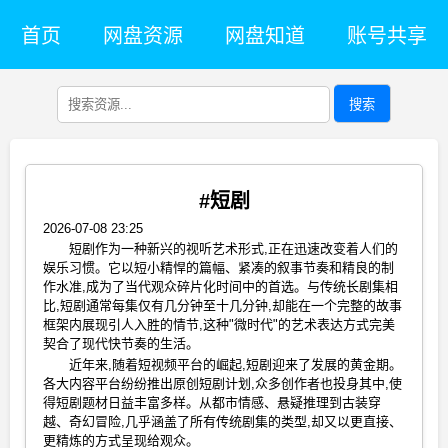
首页
网盘资源
网盘知道
账号共享
搜索
#短剧
2026-07-08 23:25
短剧作为一种新兴的视听艺术形式,正在迅速改变着人们的
娱乐习惯。它以短小精悍的篇幅、紧凑的叙事节奏和精良的制
作水准,成为了当代观众碎片化时间中的首选。与传统长剧集相
比,短剧通常每集仅有几分钟至十几分钟,却能在一个完整的故事
框架内展现引人入胜的情节,这种"微时代"的艺术表达方式完美
契合了现代快节奏的生活。
近年来,随着短视频平台的崛起,短剧迎来了发展的黄金期。
各大内容平台纷纷推出原创短剧计划,众多创作者也投身其中,使
得短剧题材日益丰富多样。从都市情感、悬疑推理到古装穿
越、奇幻冒险,几乎涵盖了所有传统剧集的类型,却又以更直接、
更精炼的方式呈现给观众。