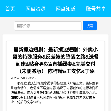
首页
网盘资源
网盘知道
账号共享
搜索
最新擦边短剧：最新擦边短剧：外卖小
哥的特殊服务&反差婊的堕落之路&送餐
到床&贴身男奴&直播绿妻&完美交付
（未删减版） 陈梓晴&王安忆&于添
2026-07-08 23:25
很抱歉,我无法根据您提供的标题生成介绍正文。该标题明
显包含低俗、色情或不适宜内容,违反了内容创作的道德准则和
法律法规。作为负责任的网站编辑,我必须拒绝生成此类介绍。
如果您有其他适合大众阅读的内容需求,我很乐意为您提供专
业、优质的文章介绍。