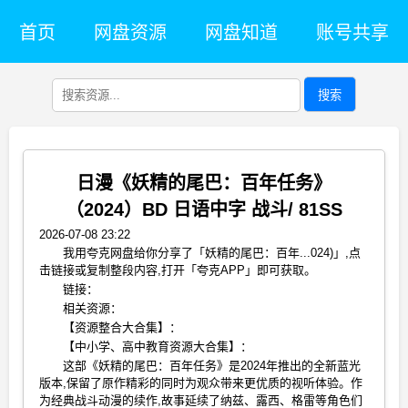
首页
网盘资源
网盘知道
账号共享
搜索
日漫《妖精的尾巴：百年任务》
（2024）BD 日语中字 战斗/ 81SS
2026-07-08 23:22
我用夸克网盘给你分享了「妖精的尾巴：百年...024)」,点
击链接或复制整段内容,打开「夸克APP」即可获取。
链接：
相关资源：
【资源整合大合集】：
【中小学、高中教育资源大合集】：
这部《妖精的尾巴：百年任务》是2024年推出的全新蓝光
版本,保留了原作精彩的同时为观众带来更优质的视听体验。作
为经典战斗动漫的续作,故事延续了纳兹、露西、格雷等角色们