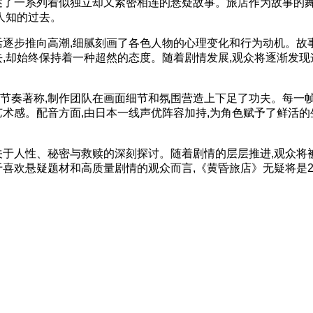
述了一系列看似独立却又紧密相连的悬疑故事。旅店作为故事的舞
人知的过去。
逐步推向高潮,细腻刻画了各色人物的心理变化和行为动机。故
去,却始终保持着一种超然的态度。随着剧情发展,观众将逐渐发现
奏著称,制作团队在画面细节和氛围营造上下足了功夫。每一
艺术感。配音方面,由日本一线声优阵容加持,为角色赋予了鲜活的
于人性、秘密与救赎的深刻探讨。随着剧情的层层推进,观众将
喜欢悬疑题材和高质量剧情的观众而言,《黄昏旅店》无疑将是2