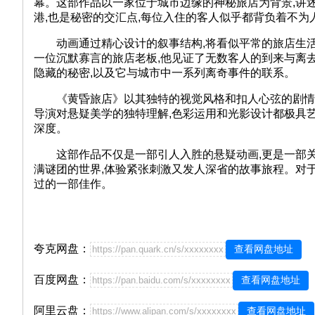
幕。这部作品以一家位于城市边缘的神秘旅店为背景,讲
港,也是秘密的交汇点,每位入住的客人似乎都背负着不为
动画通过精心设计的叙事结构,将看似平常的旅店生活
一位沉默寡言的旅店老板,他见证了无数客人的到来与离
隐藏的秘密,以及它与城市中一系列离奇事件的联系。
《黄昏旅店》以其独特的视觉风格和扣人心弦的剧情节
导演对悬疑美学的独特理解,色彩运用和光影设计都极具
深度。
这部作品不仅是一部引人入胜的悬疑动画,更是一部关
满谜团的世界,体验紧张刺激又发人深省的故事旅程。对于
过的一部佳作。
夸克网盘：
查看网盘地址
https://pan.quark.cn/s/xxxxxxxx
百度网盘：
查看网盘地址
https://pan.baidu.com/s/xxxxxxxx
阿里云盘：
查看网盘地址
https://www.alipan.com/s/xxxxxxxx