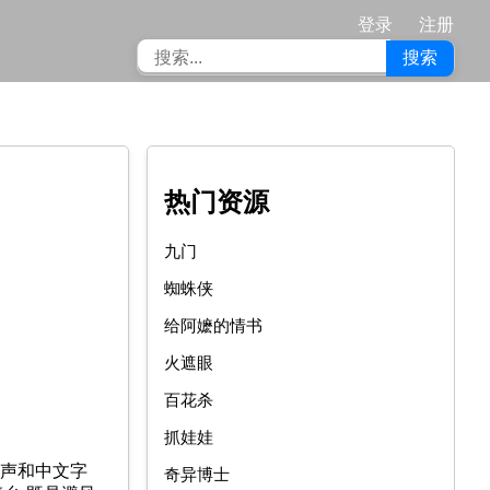
登录
注册
搜索
热门资源
九门
蜘蛛侠
给阿嬷的情书
火遮眼
百花杀
抓娃娃
原声和中文字
奇异博士