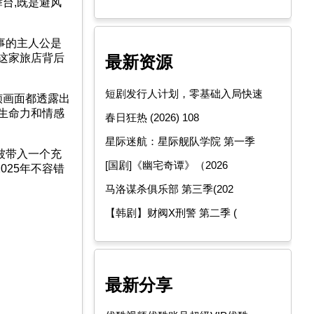
台,既是避风
事的主人公是
这家旅店背后
最新资源
短剧发行人计划，零基础入局快速
帧画面都透露出
生命力和情感
春日狂热 (2026) 108
星际迷航：星际舰队学院 第一季
被带入一个充
[国剧]《幽宅奇谭》（2026
025年不容错
马洛谋杀俱乐部 第三季(202
【韩剧】财阀X刑警 第二季 (
最新分享