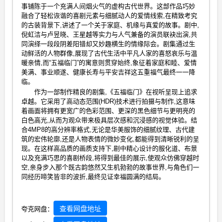
事铺陈于一个充满人间烟火气的虚构古代世界。这部作品巧妙
融合了轻松诙谐的喜剧元素与细腻动人的爱情线索,在精致考究
的古装背景下,讲述了一个关于家庭、机缘与真爱的故事。剧中,
倪虹洁与卢昱晓、王星越等实力与人气兼备的演员联袂出演,共
同演绎一段段阴差阳错却又妙趣横生的情缘际会。剧集通过生
动鲜活的人物群像,展现了古代生活中平凡人家的喜怒哀乐与温
暖亲情,而“五福临门”的寓意则贯穿始终,象征着家庭和睦、爱情
美满、事业顺遂、健康长寿与平安吉祥这五重福气最终一一降
临。
作为一部制作精良的剧集,《五福临门》在视听呈现上追求
卓越。它采用了高动态范围(HDR)技术进行拍摄与制作,这意味
着画面将拥有更宽广的色彩范围、更深的黑色细节与更明亮的
白色高光,从而为观众带来极具层次感和沉浸感的视觉体验。结
合4MP8的高分辨率格式,无论是华美服饰的细腻纹理、古代建
筑的宏伟轮廓,还是人物表情的微妙变化,都能得到清晰锐利的呈
现。在这样高品质的画质支持下,剧中精心设计的服化道、布景
以及充满巧思的喜剧桥段,将得到最佳的展示,使观众仿佛穿越时
空,亲身步入那个既古韵悠然又生机勃勃的故事世界,与角色们一
同经历啼笑皆非的波折,最终见证幸福圆满的结局。
查看网盘地址
夸克网盘：