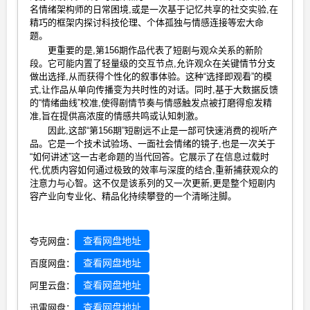
名情绪架构师的日常困境,或是一次基于记忆共享的社交实验,在
精巧的框架内探讨科技伦理、个体孤独与情感连接等宏大命
题。
更重要的是,第156期作品代表了短剧与观众关系的新阶
段。它可能内置了轻量级的交互节点,允许观众在关键情节分支
做出选择,从而获得个性化的叙事体验。这种“选择即观看”的模
式,让作品从单向传播变为共时性的对话。同时,基于大数据反馈
的“情绪曲线”校准,使得剧情节奏与情感触发点被打磨得愈发精
准,旨在提供高浓度的情感共鸣或认知刺激。
因此,这部“第156期”短剧远不止是一部可快速消费的视听产
品。它是一个技术试验场、一面社会情绪的镜子,也是一次关于
“如何讲述”这一古老命题的当代回答。它展示了在信息过载时
代,优质内容如何通过极致的效率与深度的结合,重新捕获观众的
注意力与心智。这不仅是该系列的又一次更新,更是整个短剧内
容产业向专业化、精品化持续攀登的一个清晰注脚。
查看网盘地址
夸克网盘：
查看网盘地址
百度网盘：
查看网盘地址
阿里云盘：
查看网盘地址
迅雷网盘：