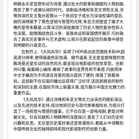
明朝永乐至宣德年间为背景,通过宏大的叙事和细腻的人物刻画,
再现了那个波澜壮阔的时代。该剧由汤唯和朱亚文领衔主演,汤
唯饰演的女主角孙若微从一个民间女子成长为深谙权谋的皇后,
她的演绎赋予了角色坚韧与智慧的光辉;朱亚文则塑造了雄才大
略的皇帝朱瞻基,以其深沉的演技展现了历史人物的复杂性和人
性深度。剧情围绕宫廷斗争、家族命运和家国情怀展开,巧妙融
合了真实历史事件与艺术虚构,让观众在跌宕起伏的故事中感受
到明朝的兴衰变迁。
在制作上,《大风风华》采用了HDR高动态范围技术和4K超
高清分辨率,使得画面色彩饱满、细节逼真,无论是金碧辉煌的宫
殿场景还是生动的自然风光,都呈现出电影级的视觉享受。全剧
共62集,每集精心编排,确保了故事的连贯性和节奏感,内嵌简体
中文字幕则为不同语言背景的观众提供了便利,增强了观看体
验。这部剧不仅在国内播出后获得广泛好评,还因其精良的制作
和深刻的主题,在国际市场上崭露头角,成为展示中国文化魅力的
重要作品。
《大风风华》通过汤唯和朱亚文等实力派演员的精彩演出,
以及先进的技术支持,成功地将历史与现代审美相结合,为观众打
造了一场视觉与情感的盛宴。它不仅仅是一部电视剧,更是对明
朝文化、社会风貌和人物精神的深度探讨,激发了人们对历史的
兴趣和反思。无论是历史爱好者还是普通观众,都能从中领略到
中国传统文化的独特韵味和现代影视制作的创新力量。