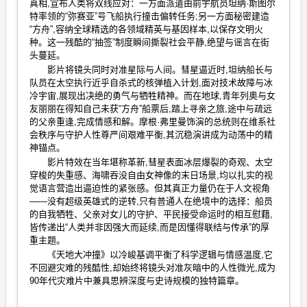
真相,宣布人类将双线应对：一方面派遣由前宇航员坦纳·斯图尔
特率领的“弥赛亚”号飞船执行撞击偏转任务;另一方面秘密建造
“方舟”,容纳全球精选的各领域精英与基因样本,以保存文明火
种。这一残酷的“抽签”制度瞬间撕裂社会平静,绝望与谣言在街
头蔓延。
影片将镜头同时对准星际与人间。彗星逼近时,坦纳船长与
队员在太空执行近乎自杀式的核弹植入计划,面对技术故障与冰
冷宇宙,展现出决绝的勇气与牺牲精神。而在地球,青年列奥与女
友丽丽在得知自己未获“方舟”船票后,踏上寻亲之旅,途中与疏远
的父亲重逢,完成情感和解。摩根·弗里曼饰演的总统则在维系社
会秩序与守护人性尊严间艰难平衡,其沉稳演讲成为动荡中的精
神锚点。
影片特效在当年堪称革新,彗星表面冰层爆裂的奇观、太空
穿梭的失重感、海啸吞没自由女神像的末日场景,均以扎实的视
觉语言营造出逼迫性的紧张感。但其真正力量仍在于人文视角
——没有超级英雄式的逆转,只有普通人在绝境中的选择：船员
的自我牺牲、父亲对女儿的守护、平民接受命运时的相互慰藉,
皆传递出“人类并非因强大而延续,而是因懂得联结与传承”的厚
重主题。
《天地大冲撞》以冷峻基调平衡了科学逻辑与情感温度,它
不回避灾难的残酷性,却始终将镜头对准灰暗中的人性微光,成为
90年代灾难片中兼具思辨深度与史诗规模的独特篇章。