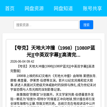
首页
网盘资源
网盘知道
账号共享
搜索
【夸克】天地大冲撞（1998）[1080P蓝
光][中英双字幕][高清完...
2026-06-04 09:42
【夸克】天地大冲撞(1998)[1080P蓝光][中英双字幕][高清
完整版]
1998年上映的科幻灾难片《天地大冲撞》由咪咪·莱德执导,
摩根·弗里曼、伊莱贾·伍德等主演。影片以纪实风格和宏大叙
事,讲述人类面对灭绝级天体威胁时的抉择与挣扎,成为世纪末对
宇宙恐惧与人性光辉的深刻影像记录。
故事围绕“弥赛亚”计划展开。天文学家列奥·伯德曼意外发
现一颗名为“坦普尔-塔特尔”的彗星正冲向地球,预计撞击将引发
全球性海啸与尘暴,导致文明灭绝。总统贝克在电视讲话中公开