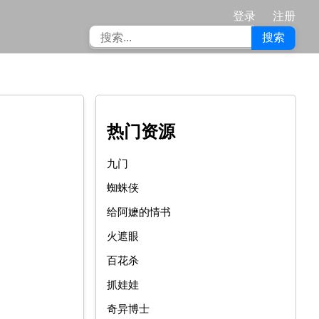
登录
注册
搜索
热门资源
九门
蜘蛛侠
给阿嬷的情书
火遮眼
百花杀
抓娃娃
奇异博士