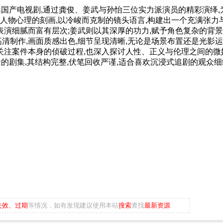
产电视剧,通过龚俊、姜武与孙怡三位实力派演员的精彩演绎,
人物心理的刻画,以冷峻而克制的镜头语言,构建出一个充满张力
表演细腻而富有层次;姜武则以其深厚的功力,赋予角色复杂的背景
清制作,画面质感出色,细节呈现清晰,无论是场景布置还是光影运
关注案件本身的侦破过程,也深入探讨人性、正义与伦理之间的微
的剧集,其结构完整,伏笔回收严谨,适合喜欢沉浸式追剧的观众
失效、过期
等情况，如有发现建议使用本站
搜索
查找
最新资源