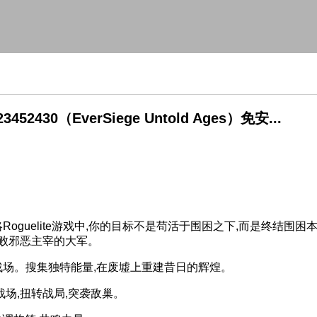
52430（EverSiege Untold Ages）免安...
”的策略Roguelite游戏中,你的目标不是苟活于围困之下,而是终结围
击败邪恶主宰的大军。
场。搜集独特能量,在废墟上重建昔日的辉煌。
场,扭转战局,突袭敌巢。