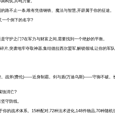
调构筑,共鸣力量。
路不止一条,唯有凭借钢铁、魔法与智慧,开辟属于你的征途。
又一个倒下的名字?
是守护之门?在军力与财富之间,需要找到一个绝妙的平衡。
,突袭地牢夺取神器,集结德拉西尔盟军,解锁领域,让你的军
战斧(费伦)——近身制霸。剑与盾(万迪乌斯)——守御不破。长
腐蚀消亡?
弩坚守防线。
于你的战术体系。15种配对,72种法术进化,148件物品,70种随