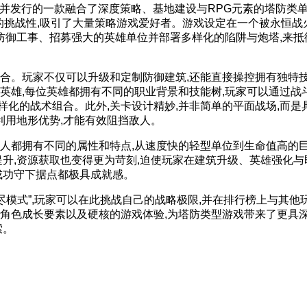
os开发并发行的一款融合了深度策略、基地建设与RPG元素的塔防类
极高的挑战性,吸引了大量策略游戏爱好者。游戏设定在一个被永恒
的防御工事、招募强大的英雄单位并部署多样化的陷阱与炮塔,来抵
。玩家不仅可以升级和定制防御建筑,还能直接操控拥有独特
英雄,每位英雄都拥有不同的职业背景和技能树,玩家可以通过战
多样化的战术组合。此外,关卡设计精妙,并非简单的平面战场,而是
利用地形优势,才能有效阻挡敌人。
拥有不同的属性和特点,从速度快的轻型单位到生命值高的巨型
提升,资源获取也变得更为苛刻,迫使玩家在建筑升级、英雄强化与
成功守下据点都极具成就感。
模式”,玩家可以在此挑战自己的战略极限,并在排行榜上与其他
角色成长要素以及硬核的游戏体验,为塔防类型游戏带来了更具
索。