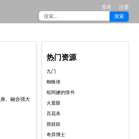
登录
注册
搜索
热门资源
九门
蜘蛛侠
给阿嬷的情书
困本身。融合强大
火遮眼
百花杀
抓娃娃
奇异博士