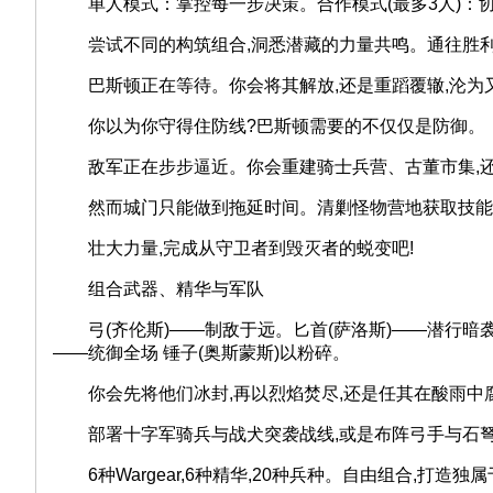
单人模式：掌控每一步决策。合作模式(最多3人)：协
尝试不同的构筑组合,洞悉潜藏的力量共鸣。通往胜利的
巴斯顿正在等待。你会将其解放,还是重蹈覆辙,沦为
你以为你守得住防线?巴斯顿需要的不仅仅是防御。
敌军正在步步逼近。你会重建骑士兵营、古董市集,还
然而城门只能做到拖延时间。清剿怪物营地获取技能碎片
壮大力量,完成从守卫者到毁灭者的蜕变吧!
组合武器、精华与军队
弓(齐伦斯)——制敌于远。匕首(萨洛斯)——潜行暗袭。
——统御全场 锤子(奥斯蒙斯)以粉碎。
你会先将他们冰封,再以烈焰焚尽,还是任其在酸雨中
部署十字军骑兵与战犬突袭战线,或是布阵弓手与石
6种Wargear,6种精华,20种兵种。自由组合,打造独属