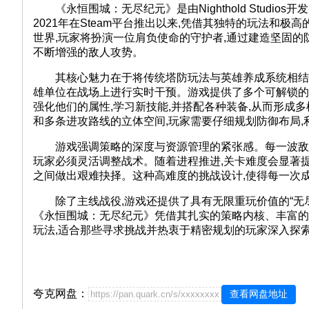
《永恒围城：无尽纪元》是由Nighthold Studi
2021年在Steam平台推出以来,凭借其独特的玩法和
世界,玩家将扮演一位肩负使命的守护者,通过建造坚固
不断增强的敌人攻势。
其核心魅力在于将传统塔防玩法与英雄养成系统相结合
雄单位在战场上进行实时干预。游戏提供了多个可解锁的
强化他们的属性,学习新技能,并搭配各种装备,从而形成
和多条进攻路线的立体空间,玩家需要仔细规划防御布局,
游戏强调策略的深度与资源管理的紧张感。每一波敌人都
玩家必须灵活调整战术。随着进程推进,关卡难度会显著
之间做出艰难抉择。这种高难度的挑战设计,使得每一次
除了主线战役,游戏还提供了具有无限重玩价值的“无尽
《永恒围城：无尽纪元》凭借其扎实的策略内核、丰富的
玩法,适合那些寻求挑战并热衷于精密规划的玩家深入探
夸克网盘：
查看网盘地址
https://pan.quark.cn/s/xxxxxxxx