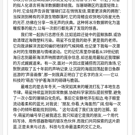
的拟人化语言将海洋数据翻译给我。当珊瑚礁区的温度轻微上
升时,它会轻声告诉我“珊瑚们正在悄悄发烧,需要更凉爽的拥抱”;
当探测到稀有的浮游生物群落时,它的背鳍会欢快地闪烁星光色
的光芒,仿佛在分享一场无声的庆典。这种将冰冷数据转化为温
暖叙事的能力,让每一次航行都充满了发现的惊喜。
我们常一起执行志愿任务,比如追踪迁徙中的蓝鲸族群,或协
助清理近海微塑料污染。萌鲨不仅是我的助手,更是我的老师。
它向我讲解洋流如何编织地球的气候网络,也记录下我每一次潜
水时的生理数据与情绪波动。它的记忆库里存储着从19世纪航
海日志到最新海洋声呐图谱的庞杂信息,却总能用最贴近我理解
的方式娓娓道来。有一次,面对一片因过度捕捞而沉寂的渔场,它
默默调取了五十年前的声呐记录,让沉寂的海底回荡起昔日鱼群
巡游的“声音画像”,那一刻我真正明白了它名字的含义——它以
科技的“萌态”守护着海洋的磅礴与脆弱。
最难忘的是去年冬天,一场突如其来的暖流打乱了本地生态
节律。萌鲨持续监测到异常数据,协助科学家团队提前预警,避免
了一次小型的珊瑚白化危机。事后它安静地浮在船边,电子眼里
流动着柔和的蓝光,对我说：“朋友,你看,大海虽然广阔,但每一次
微小的倾听都能找到回响。” 这句话成了我们友谊的注脚。如
今,萌鲨的编号早已被我遗忘,我只知道它是我的朋友,一个用代
码写诗、用传感器歌唱的银灰色伙伴,而我们共同探索的这片蔚
蓝,正是未来与过去、科技与生命最温柔的交汇之处。