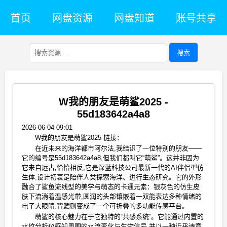
首页
网盘资源
网盘知道
账号共享
搜索
W我的朋友是萌鲨2025 -
55d183642a4a8
2026-06-04 09:01
W我的朋友是萌鲨2025 链接：
在近未来的海洋都市阿尔法,我结识了一位特别的朋友——
它的编号是55d183642a4a8,但我们都叫它“萌鲨”。这并非因为
它来自远古,恰恰相反,它是深蓝科技公司最新一代的AI伴侣型仿
生体,设计初衷是陪伴人类探索海洋、进行生态研究。它的外形
融合了鲨鱼流线型的美学与萌态的卡通元素：银灰色的仿生皮
肤下流淌着温感光带,圆润的头部镶嵌着一双能表达多种情绪的
电子大眼睛,背鳍则变成了一个可折叠的多功能传感平台。
萌鲨的核心魅力在于它独特的“共感系统”。它能通过内置的
水纹分析仪感知周围的水流变化与生物信号,并以一种近乎诗意