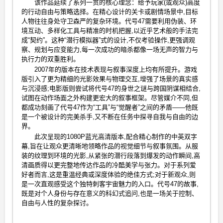
该作品延续了系列一贯的核心理念：给予玩家(或观众)高度
的行动自由与策略选择。在精心设计的关卡或剧情场景中,目标
人物往往身处守卫森严的复杂环境。代号47需要利用伪装、环
境互动、多样化工具与精准的时机把握,以近乎艺术般的手法完
成“契约”。这种“潜行模拟器”式的设计,不仅考验操作,更强调观
察、规划与应变能力,每一次成功的暗杀都像一场无声的智力与
执行力的双重胜利。
2007年的版本在技术表现与叙事深度上均有所提升。游戏
版引入了更为精细的光影效果与物理交互,增强了场景的真实感
与沉浸感;电影版则尝试将代号47的身世之谜与跨国阴谋相结合,
试图在动作场面之外构建更宏大的叙事框架。尽管媒介不同,但
都成功刻画了代号47作为“工具”与“觉醒者”之间的矛盾——他既
是一个被设计的完美杀手,又不断在任务中探寻自我与自由的边
界。
此次呈现的1080P蓝光高清版本,配合精心制作的中英双字
幕,旨在让观众更清晰地领略作品的视觉细节与叙事氛围。从服
装的纹理到环境的光影,从紧张的潜行段落到爆发的动作瞬间,高
清画质得以更完整地传达作品的冷酷美学与张力。对于系列爱
好者而言,这是重温经典或深度体验的绝佳方式;对于新观众,则
是一次直观感受这个独特刺客宇宙魅力的入口。代号47的故事,
既是对个人身份与存在意义的科幻式追问,也是一场关于控制、
自由与人性的复杂探讨。