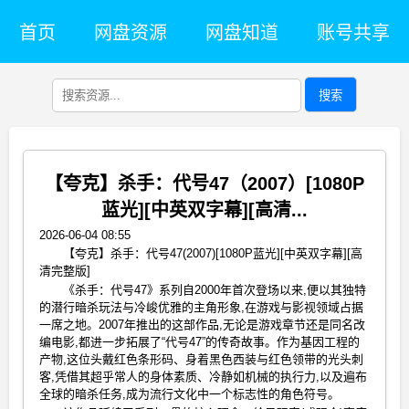
首页
网盘资源
网盘知道
账号共享
搜索
【夸克】杀手：代号47（2007）[1080P
蓝光][中英双字幕][高清...
2026-06-04 08:55
【夸克】杀手：代号47(2007)[1080P蓝光][中英双字幕][高
清完整版]
《杀手：代号47》系列自2000年首次登场以来,便以其独特
的潜行暗杀玩法与冷峻优雅的主角形象,在游戏与影视领域占据
一席之地。2007年推出的这部作品,无论是游戏章节还是同名改
编电影,都进一步拓展了“代号47”的传奇故事。作为基因工程的
产物,这位头戴红色条形码、身着黑色西装与红色领带的光头刺
客,凭借其超乎常人的身体素质、冷静如机械的执行力,以及遍布
全球的暗杀任务,成为流行文化中一个标志性的角色符号。