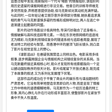
追查过程中发现,线索指向一个代号“暗影”的情报组织,该组织利
用历史遗留的谍报网络进行非法交易。他昔日的训练导师维克
多突然现身,声称愿意提供协助,但马克斯却对其动机充满怀疑。
与此同时,一位年轻记者艾丽莎意外获得部分情报,她执着追求真
相的勇气与马克斯谨慎多疑的性格形成鲜明对比,两人在逃亡中
逐渐建立起脆弱的同盟。
影片的动作场面设计极具特色,导演巧妙融合了近身格斗、
情报破解与高科技追踪等元素。一场在东京地铁网络的追逐戏
尤为精彩,马克斯利用错综复杂的隧道系统与追踪者周旋,展现了
老派特工的经验与智慧。而香港中环的屋顶飞跃长镜头,则凸显
了影片在视觉呈现上的野心。
《谍影追凶》在悬疑氛围营造上同样出色。电影采用多线
叙事,逐步揭露跨国企业与情报机构之间错综复杂的关系网。当
马克斯最终接近真相核心时,观众才发现所有线索都指向一个足
以撼动国际秩序的惊天计划。影片结尾留下开放式悬念,既完成
了本故事的叙述,又为系列化发展埋下伏笔。
这部作品的成功在于平衡了商业片的娱乐性与谍战题材的
严肃思考。它没有简单地塑造非黑即白的人物,而是呈现了情报
工作中特有的道德模糊地带。马克斯作为一个经历沧桑的特工
形象,其内心挣扎与外在行动形成丰富层次,使整部影片在紧张节
奏中不失人性温度。