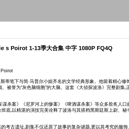
e s Poirot 1-13季大合集 中字 1080P FQ4Q
irot
里斯蒂笔下与简·马普尔小姐齐名的文学经典形象。他留着精心修饰
锐、被誉为“灰色脑细胞”的大脑。这套《大侦探波洛》完整剧集,
车谋杀案》《尼罗河上的惨案》《啤酒谋杀案》等众多脍炙人口
金班底,以精湛的演技完美诠释了波洛与其搭档黑斯廷斯上尉、秘
考古遗址,剧集不仅还原了故事的复杂谜题,更以其考究的服饰