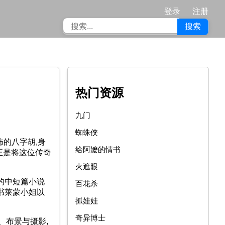
登录
注册
搜索
热门资源
九门
蜘蛛侠
的八字胡,身
给阿嬷的情书
正是将这位传奇
火遮眼
的中短篇小说
百花杀
书莱蒙小姐以
抓娃娃
奇异博士
、布景与摄影,