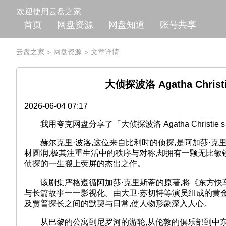
欢迎使用云盘之家
首页
网盘资源
网盘知道
账号共享
云盘之家
网盘资源
文章详情
>
>
大侦探波洛 Agatha Christi
2026-06-04 07:17
我用夸克网盘分享了「大侦探波洛 Agatha Christie s Po
赫尔克里·波洛,这位来自比利时的侦探,是阿加莎·克
材圆润,极其注重生活中的秩序与对称,却拥有一颗无比敏
侦探的一生搬上荧屏的杰出之作。
该剧集严格遵循阿加莎·克里斯蒂的原著,将《东方快
与长篇故事一一影视化。由大卫·苏切特等演员组成的黄
及贾普探长之间的默契与日常,使人物形象深入人心。
从巴黎的公寓到尼罗河的游轮,从伦敦的俱乐部到中东的