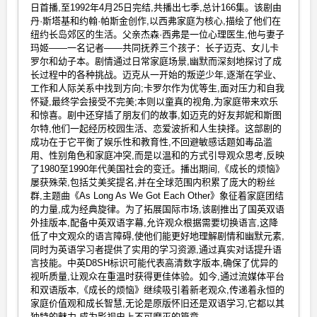
日首播,至1992年4月25日完结,共播出七季,总计166集。该剧由
丹·斯塔基和约翰·帕斯金创作,以西弗家庭为核心,描绘了他们在
纽约长岛郊区的生活。父亲杰森·西弗是一位心理医生,他与妻子
玛姬——一名记者——共同抚养三个孩子：长子迈克、女儿卡
罗尔和幼子本。剧情通过日常家庭场景,幽默而深刻地探讨了成
长过程中的各种挑战。迈克从一开始的叛逆少年,逐渐在学业、
工作和人际关系中找到方向;卡罗尔作为优等生,面对压力和自我
怀疑,最终学会接受不完美;本则以童真的视角,为家庭带来欢乐
和惊喜。剧中还穿插了朋友们的故事,如迈克的好友邦妮和斯图
尔特,他们一起经历校园生活、恋爱波折和人生抉择。这部剧的
成功在于它平衡了娱乐性和教育性,不回避敏感话题如毒品滥
用、性别角色和家庭冲突,而是以温和的方式引导观众思考,反映
了1980至1990年代美国社会的变迁。播出期间,《成长的烦恼》
屡获殊荣,包括艾美奖提名,并在全球范围内积累了庞大的粉丝
群,主题曲《As Long As We Got Each Other》象征着家庭团结
的力量,成为经典旋律。为了拓展国际市场,该剧推出了国英双语
外挂版本,配备中英双语字幕,允许观众根据需要切换语言,这降
低了中文观众的语言障碍,使他们能更好地理解剧情和幽默元素,
同时为英语学习者提供了实用的学习资源,通过真实对话提升语
言技能。中英D8SH标识可能代表高清数字版本,确保了优异的
视听质量,让观众在重温时获得更佳体验。如今,通过流媒体平台
和双语版本,《成长的烦恼》继续吸引着新老观众,传递着永恒的
家庭价值观和成长智慧,无论是原版怀旧还是双语学习,它都以其
独特的魅力,成为影视史上不可磨灭的篇章。