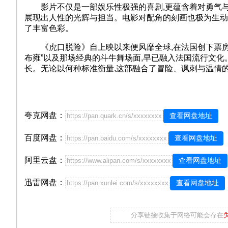
影片不仅是一部娱乐性极强的喜剧,更蕴含着对勇气与友
展现出人性的光辉与担当。电影对配角的刻画也极为生动
了丰富色彩。
《虎口脱险》自上映以来便风靡全球,在法国创下票房纪录
布雍”以及那场经典的斗牛舞场面,早已融入法国流行文化
长。无论以何种标准衡量,这部融合了冒险、讽刺与温情
夸克网盘：
查看网盘地址
https://pan.quark.cn/s/xxxxxxxx
百度网盘：
查看网盘地址
https://pan.baidu.com/s/xxxxxxxx
阿里云盘：
查看网盘地址
https://www.alipan.com/s/xxxxxxxx
迅雷网盘：
查看网盘地址
https://pan.xunlei.com/s/xxxxxxxx
分享链接收集于网络可能会存在