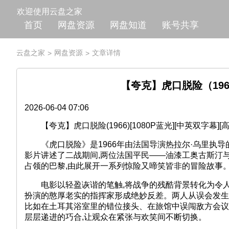
欢迎使用云盘之家
首页
网盘资源
网盘知道
账号共享
云盘之家
网盘资源
文章详情
>
>
【夸克】虎口脱险（1966）
2026-06-04 07:06
【夸克】虎口脱险(1966)[1080P蓝光][中英双字幕][
《虎口脱险》是1966年由法国导演热拉尔·乌里执导的
影片讲述了二战期间,两位法国平民——油漆工奥古斯汀
占领的巴黎,由此展开一系列惊险又啼笑皆非的冒险故事
电影以轻盈诙谐的笔触,将战争的残酷背景转化为令人
扮演的憨厚老实的指挥家形成绝妙反差。两人从误会发生
比如在土耳其浴室里的错位接头、在旅馆中误闯敌方会议
层层递进的巧合,让观众在紧张与欢笑间不断切换。