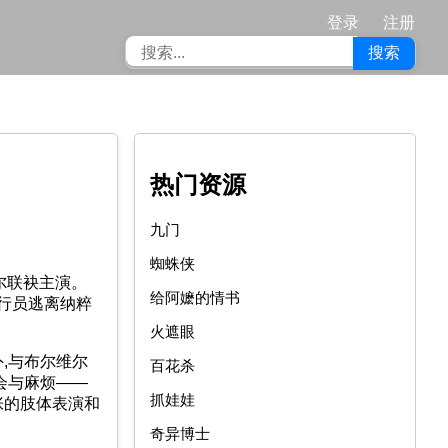
登录
注册
搜索
热门资源
九门
蜘蛛侠
尔联袂主演。
给阿嬷的情书
行员逃离纳粹
火遮眼
,与布尔维尔
百花杀
会与麻烦——
抓娃娃
张的肢体表演和
奇异博士