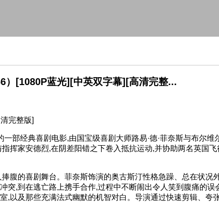
[1080P蓝光][中英双字幕][高清完整...
高清完整版]
一部经典喜剧电影,由国宝级喜剧大师路易·德·菲奈斯与布尔维
与指挥家安德烈,在阴差阳错之下卷入抵抗运动,并协助两名英国飞
。
捧腹的喜剧舞台。菲奈斯饰演的奥古斯汀性格急躁、总在状况外
冲突,到在逃亡路上携手合作,过程中不断闹出令人笑到腹痛的误
室,以及那些充满法式幽默的机智对白。导演通过快速剪辑、夸