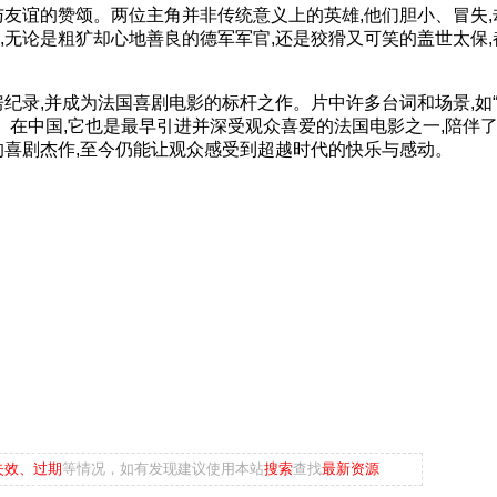
谊的赞颂。两位主角并非传统意义上的英雄,他们胆小、冒失,
,无论是粗犷却心地善良的德军军官,还是狡猾又可笑的盖世太保,
,并成为法国喜剧电影的标杆之作。片中许多台词和场景,如“您
。在中国,它也是最早引进并深受观众喜爱的法国电影之一,陪伴
的喜剧杰作,至今仍能让观众感受到超越时代的快乐与感动。
失效、过期
等情况，如有发现建议使用本站
搜索
查找
最新资源