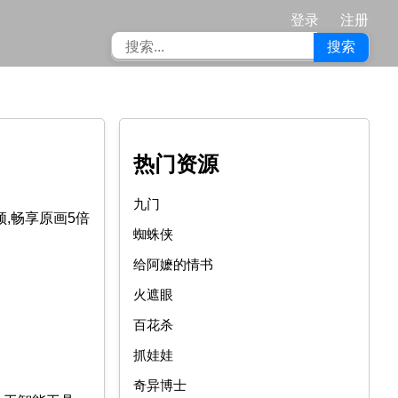
登录
注册
搜索
热门资源
九门
,畅享原画5倍
蜘蛛侠
给阿嬷的情书
火遮眼
百花杀
抓娃娃
奇异博士