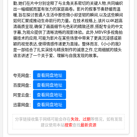
勤,她们在片中分别诠释了与主角关系密切的关键人物,共同编织
出一幅细腻而富有张力的家庭画卷。影片的叙事节奏舒缓而温
暖,旨在探讨普通人生活中那些微小却坚韧的瞬间,以及这些瞬间
如何汇聚成推动生命前行的力量。在技术规格上,该片以4K超高
清画质呈现,确保了画面细节与色彩的精致还原,搭配专业的中文
字幕,为观众提供了清晰流畅的观影体验。此外,MBVR多视角拍
摄技术的应用,可能为影片在某些场景中带来了更具沉浸感或新
颖的视觉表达,使得情感传递更为直接。整体而言,《小小的我》
是一部结合了扎实演技与精良制作的诚意之作,它用细腻的镜头
语言讲述了一个关于爱、理解与自我发现的故事。
查看网盘地址
夸克网盘：
查看网盘地址
百度网盘：
查看网盘地址
阿里云盘：
查看网盘地址
迅雷网盘：
分享链接收集于网络可能会存在
失效、过期
等情况，如有发现
建议使用本站
搜索
查找
最新资源