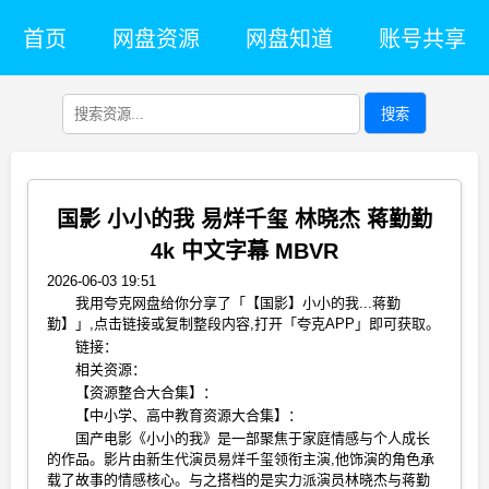
首页
网盘资源
网盘知道
账号共享
搜索
国影 小小的我 易烊千玺 林晓杰 蒋勤勤
4k 中文字幕 MBVR
2026-06-03 19:51
我用夸克网盘给你分享了「【国影】小小的我...蒋勤
勤】」,点击链接或复制整段内容,打开「夸克APP」即可获取。
链接：
相关资源：
【资源整合大合集】：
【中小学、高中教育资源大合集】：
国产电影《小小的我》是一部聚焦于家庭情感与个人成长
的作品。影片由新生代演员易烊千玺领衔主演,他饰演的角色承
载了故事的情感核心。与之搭档的是实力派演员林晓杰与蒋勤