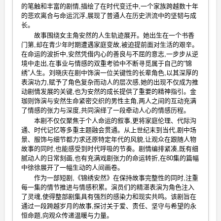
的笔触和丰富的剧情,描绘了在时代变迁中,一个家族跨越数十年
的悲欢离合与命运沉浮,展现了普通人在历史洪流中的坚韧与成
长。
故事围绕女主角安然的人生轨迹展开。她出生在一个书香
门第,却在青少年时期遭遇家庭变故,被迫提前面对生活的艰辛。
在命运的波折中,安然凭借内心的善良与不屈的意志,一步步从逆
境中走出,在事业与情感的双重考验中不断寻觅属于自己的“锦
绣”人生。刘晓庆在剧中饰演一位关键性的长辈角色,以其深厚的
表演功力,赋予了角色复杂而动人的层次感,她的出现不仅成为推
动剧情发展的关键,也为安然的成长提供了重要的精神指引。金
珈则饰演与安然生命紧密交织的男性主角,两人之间的互动充满
了情感的张力与深度,共同演绎了一段牵动人心的情感历程。
本剧不仅仅聚焦于个人命运的叙事,更将家庭伦理、代际沟
通、时代记忆等多重主题融会贯通。从上世纪末到当代,剧中场
景、服饰与细节都力求还原特定年代的风貌,让观众在跟随人物
故事的同时,也能感受到时代呼吸的节奏。剧情编排紧凑,既有细
腻动人的日常刻画,也有充满戏剧张力的命运转折,在80集的篇幅
中徐徐展开了一幅生动的人间画卷。
作为一部短剧,《锦绣安然》在保持故事完整性的同时,注重
每一集的情节推进与情感积累。演员们的精湛表演为角色注入
了灵魂,使得整部剧集具有强烈的感染力和现实共鸣。该剧旨在
通过一段跨越岁月的故事,探讨关于爱、责任、坚守与希望的永
恒命题,向观众传递温暖与力量。