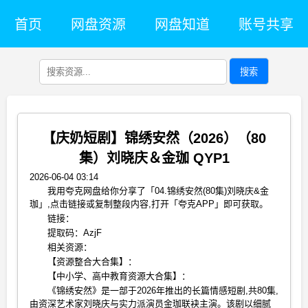
首页
网盘资源
网盘知道
账号共享
搜索
【庆奶短剧】锦绣安然（2026）（80
集）刘晓庆＆金珈 QYP1
2026-06-04 03:14
我用夸克网盘给你分享了「04.锦绣安然(80集)刘晓庆&金
珈」,点击链接或复制整段内容,打开「夸克APP」即可获取。
链接：
提取码：AzjF
相关资源：
【资源整合大合集】：
【中小学、高中教育资源大合集】：
《锦绣安然》是一部于2026年推出的长篇情感短剧,共80集,
由资深艺术家刘晓庆与实力派演员金珈联袂主演。该剧以细腻