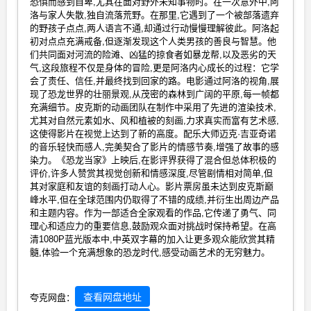
恐惧而感到自卑,尤其在面对野外未知事物时。在一次意外中,阿
洛与家人失散,独自流落荒野。在那里,它遇到了一个被部落遗弃
的野孩子点点,两人语言不通,却通过行动慢慢理解彼此。阿洛起
初对点点充满戒备,但逐渐发现这个人类男孩的善良与智慧。他
们共同面对河流的险滩、凶猛的掠食者如暴龙帮,以及恶劣的天
气,这段旅程不仅是身体的冒险,更是阿洛内心成长的过程：它学
会了责任、信任,并最终找到回家的路。电影通过阿洛的视角,展
现了恐龙世界的壮丽景观,从茂密的森林到广阔的平原,每一帧都
充满细节。皮克斯的动画团队在制作中采用了先进的渲染技术,
尤其对自然元素如水、风和植被的刻画,力求真实而富有艺术感,
这使得影片在视觉上达到了新的高度。配乐大师迈克·吉亚奇诺
的音乐轻快而感人,完美契合了影片的情感节奏,增强了故事的感
染力。《恐龙当家》上映后,在影评界获得了混合但总体积极的
评价,许多人赞赏其视觉创新和情感深度,尽管剧情相对简单,但
其对家庭和友谊的刻画打动人心。影片票房虽未达到皮克斯巅
峰水平,但在全球范围内仍取得了不错的成绩,并衍生出周边产品
和主题内容。作为一部适合全家观看的作品,它传递了勇气、同
理心和适应力的重要信息,鼓励观众面对挑战时保持希望。在高
清1080P蓝光版本中,中英双字幕的加入让更多观众能欣赏其精
髓,体验一个充满想象的恐龙时代,感受动画艺术的无穷魅力。
查看网盘地址
夸克网盘：