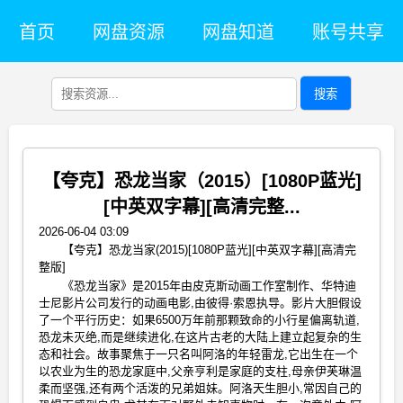
首页
网盘资源
网盘知道
账号共享
搜索
【夸克】恐龙当家（2015）[1080P蓝光]
[中英双字幕][高清完整...
2026-06-04 03:09
【夸克】恐龙当家(2015)[1080P蓝光][中英双字幕][高清完
整版]
《恐龙当家》是2015年由皮克斯动画工作室制作、华特迪
士尼影片公司发行的动画电影,由彼得·索恩执导。影片大胆假设
了一个平行历史：如果6500万年前那颗致命的小行星偏离轨道,
恐龙未灭绝,而是继续进化,在这片古老的大陆上建立起复杂的生
态和社会。故事聚焦于一只名叫阿洛的年轻雷龙,它出生在一个
以农业为生的恐龙家庭中,父亲亨利是家庭的支柱,母亲伊芙琳温
柔而坚强,还有两个活泼的兄弟姐妹。阿洛天生胆小,常因自己的